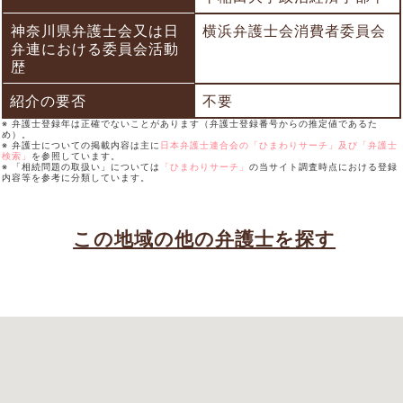
神奈川県弁護士会又は日
横浜弁護士会消費者委員会
弁連における委員会活動
歴
紹介の要否
不要
※ 弁護士登録年は正確でないことがあります（弁護士登録番号からの推定値であるた
め）。
※ 弁護士についての掲載内容は主に
日本弁護士連合会の「ひまわりサーチ」及び「弁護士
検索」
を参照しています。
※ 「相続問題の取扱い」については
「ひまわりサーチ」
の当サイト調査時点における登録
内容等を参考に分類しています。
この地域の他の弁護士を探す