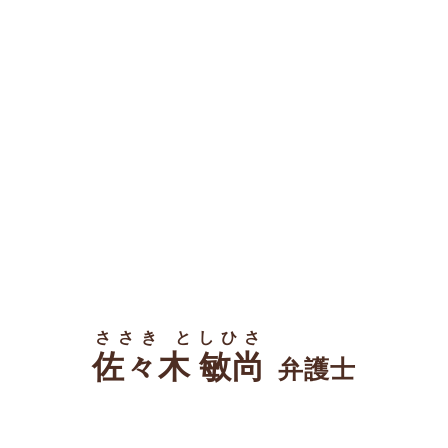
ささき としひさ
佐々木 敏尚
弁護士