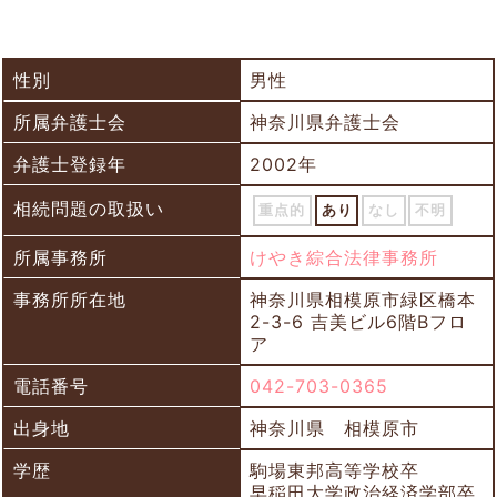
性別
男性
所属弁護士会
神奈川県弁護士会
弁護士登録年
2002年
相続問題の取扱い
重点的
あり
なし
不明
所属事務所
けやき綜合法律事務所
事務所所在地
神奈川県相模原市緑区橋本
2-3-6 吉美ビル6階Bフロ
ア
電話番号
042-703-0365
出身地
神奈川県 相模原市
学歴
駒場東邦高等学校卒
早稲田大学政治経済学部卒