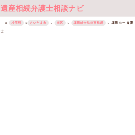
遺産相続弁護士相談ナビ
埼玉県
さいたま市
南区
塚田総合法律事務所
塚田 壮一 弁護
士