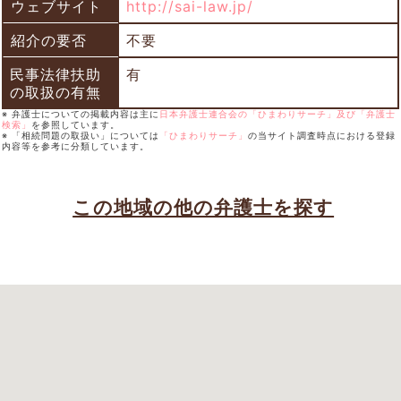
ウェブサイト
http://sai-law.jp/
紹介の要否
不要
民事法律扶助
有
の取扱の有無
※ 弁護士についての掲載内容は主に
日本弁護士連合会の「ひまわりサーチ」及び「弁護士
検索」
を参照しています。
※ 「相続問題の取扱い」については
「ひまわりサーチ」
の当サイト調査時点における登録
内容等を参考に分類しています。
この地域の他の弁護士を探す