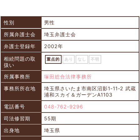
性別
男性
所属弁護士会
埼玉弁護士会
弁護士登録年
2002年
相続問題の取
重点的
あり
なし
不明
扱い
所属事務所
塚田総合法律事務所
事務所所在地
埼玉県さいたま市南区沼影1-11-2 武蔵
浦和スカイ＆ガーデンA1103
電話番号
048-762-9296
司法修習期
55期
出身地
埼玉県