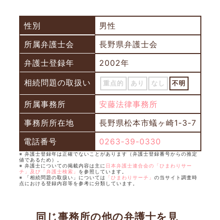
性別
男性
所属弁護士会
長野県弁護士会
弁護士登録年
2002年
相続問題の取扱い
重点的
あり
なし
不明
所属事務所
安藤法律事務所
事務所所在地
長野県松本市蟻ヶ崎1-3-7
電話番号
0263-39-0330
※ 弁護士登録年は正確でないことがあります（弁護士登録番号からの推定
値であるため）。
※ 弁護士についての掲載内容は主に
日本弁護士連合会の「ひまわりサー
チ」及び「弁護士検索」
を参照しています。
※ 「相続問題の取扱い」については
「ひまわりサーチ」
の当サイト調査時
点における登録内容等を参考に分類しています。
同じ事務所の他の弁護士を見