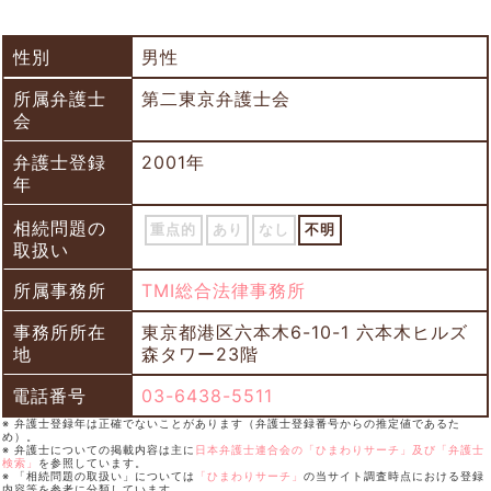
性別
男性
所属弁護士
第二東京弁護士会
会
弁護士登録
2001年
年
相続問題の
重点的
あり
なし
不明
取扱い
所属事務所
TMI総合法律事務所
事務所所在
東京都港区六本木6-10-1 六本木ヒルズ
地
森タワー23階
電話番号
03-6438-5511
※ 弁護士登録年は正確でないことがあります（弁護士登録番号からの推定値であるた
め）。
※ 弁護士についての掲載内容は主に
日本弁護士連合会の「ひまわりサーチ」及び「弁護士
検索」
を参照しています。
※ 「相続問題の取扱い」については
「ひまわりサーチ」
の当サイト調査時点における登録
内容等を参考に分類しています。