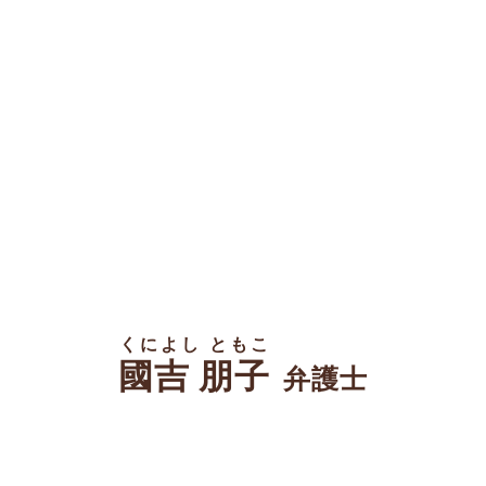
くによし ともこ
國吉 朋子
弁護士