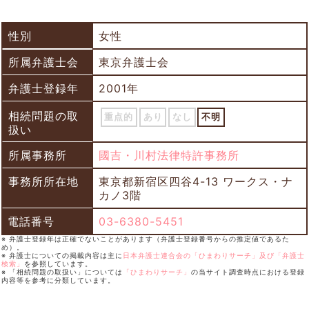
性別
女性
所属弁護士会
東京弁護士会
弁護士登録年
2001年
相続問題の取
重点的
あり
なし
不明
扱い
所属事務所
國吉・川村法律特許事務所
事務所所在地
東京都新宿区四谷4-13 ワークス・ナ
カノ3階
電話番号
03-6380-5451
※ 弁護士登録年は正確でないことがあります（弁護士登録番号からの推定値であるた
め）。
※ 弁護士についての掲載内容は主に
日本弁護士連合会の「ひまわりサーチ」及び「弁護士
検索」
を参照しています。
※ 「相続問題の取扱い」については
「ひまわりサーチ」
の当サイト調査時点における登録
内容等を参考に分類しています。