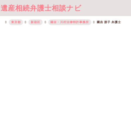
遺産相続弁護士相談ナビ
東京都
新宿区
國吉・川村法律特許事務所
國吉 朋子 弁護士