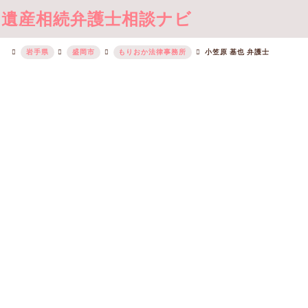
遺産相続弁護士相談ナビ
岩手県
盛岡市
もりおか法律事務所
小笠原 基也 弁護士