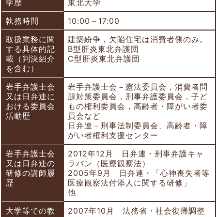
学歴
東北大学
執務時間
10:00～17:00
取扱業務に関
建築紛争，欠陥住宅は消費者側のみ。
する具体的記
B型肝炎東北弁護団
載（判決紹介
C型肝炎東北弁護団
を含む）
岩手弁護士会
岩手弁護士会－憲法委員会，消費者問
又は日弁連に
題対策委員会，刑事弁護委員会，子ど
おける委員会
もの権利委員会，高齢者・障がい者委
活動歴
員会など
日弁連－刑事法制委員会、高齢者・障
がい者権利支援センター
岩手弁護士会
2012年12月 日弁連・刑事弁護キャ
又は日弁連の
ラバン（医療観察法）
研修の講師履
2005年9月 日弁連・「心神喪失者等
歴
医療観察法付添人に関する研修」
他
大学等での教
2007年10月 法務省・社会復帰調整