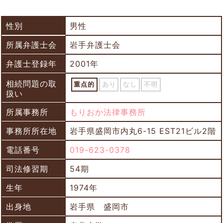
性別
男性
所属弁護士会
岩手弁護士会
弁護士登録年
2001年
相続問題の取
重点的
あり
なし
不明
扱い
所属事務所
もりおか法律事務所
事務所所在地
岩手県盛岡市内丸6-15 EST21ビル2階
電話番号
019-623-0378
司法修習期
54期
生年
1974年
出身地
岩手県 盛岡市