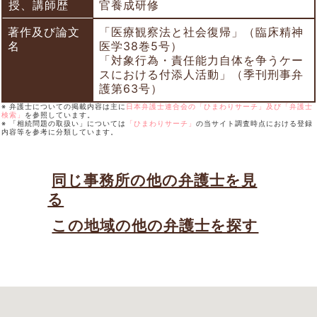
授、講師歴
官養成研修
著作及び論文
「医療観察法と社会復帰」（臨床精神
名
医学38巻5号）
「対象行為・責任能力自体を争うケー
スにおける付添人活動」（季刊刑事弁
護第63号）
※ 弁護士についての掲載内容は主に
日本弁護士連合会の「ひまわりサーチ」及び「弁護士
検索」
を参照しています。
※ 「相続問題の取扱い」については
「ひまわりサーチ」
の当サイト調査時点における登録
内容等を参考に分類しています。
同じ事務所の他の弁護士を見
る
この地域の他の弁護士を探す