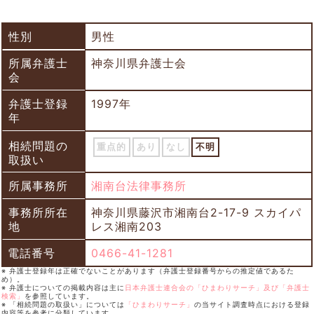
性別
男性
所属弁護士
神奈川県弁護士会
会
弁護士登録
1997年
年
相続問題の
重点的
あり
なし
不明
取扱い
所属事務所
湘南台法律事務所
事務所所在
神奈川県藤沢市湘南台2-17-9 スカイパ
地
レス湘南203
電話番号
0466-41-1281
※ 弁護士登録年は正確でないことがあります（弁護士登録番号からの推定値であるた
め）。
※ 弁護士についての掲載内容は主に
日本弁護士連合会の「ひまわりサーチ」及び「弁護士
検索」
を参照しています。
※ 「相続問題の取扱い」については
「ひまわりサーチ」
の当サイト調査時点における登録
内容等を参考に分類しています。