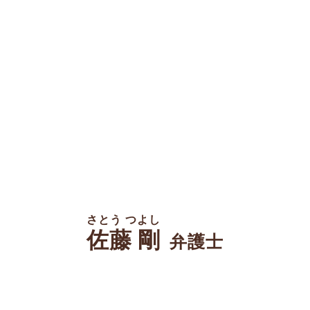
さとう つよし
佐藤 剛
弁護士