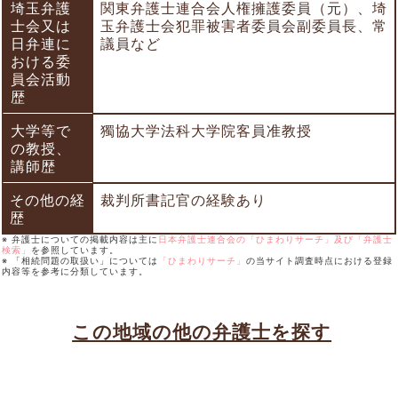
埼玉弁護
関東弁護士連合会人権擁護委員（元）、埼
士会又は
玉弁護士会犯罪被害者委員会副委員長、常
日弁連に
議員など
おける委
員会活動
歴
大学等で
獨協大学法科大学院客員准教授
の教授、
講師歴
その他の経
裁判所書記官の経験あり
歴
※ 弁護士についての掲載内容は主に
日本弁護士連合会の「ひまわりサーチ」及び「弁護士
検索」
を参照しています。
※ 「相続問題の取扱い」については
「ひまわりサーチ」
の当サイト調査時点における登録
内容等を参考に分類しています。
この地域の他の弁護士を探す