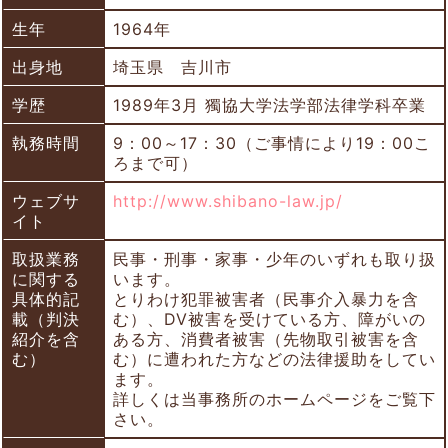
生年
1964年
出身地
埼玉県 吉川市
学歴
1989年3月 獨協大学法学部法律学科卒業
執務時間
9：00～17：30（ご事情により19：00こ
ろまで可）
ウェブサ
http://www.shibano-law.jp/
イト
取扱業務
民事・刑事・家事・少年のいずれも取り扱
に関する
います。
具体的記
とりわけ犯罪被害者（民事介入暴力を含
載（判決
む）、DV被害を受けている方、障がいの
紹介を含
ある方、消費者被害（先物取引被害を含
む）
む）に遭われた方などの法律援助をしてい
ます。
詳しくは当事務所のホームページをご覧下
さい。