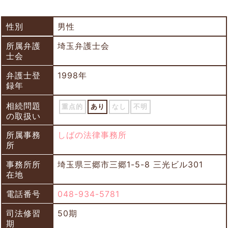
性別
男性
所属弁護
埼玉弁護士会
士会
弁護士登
1998年
録年
相続問題
重点的
あり
なし
不明
の取扱い
所属事務
しばの法律事務所
所
事務所所
埼玉県三郷市三郷1-5-8 三光ビル301
在地
電話番号
048-934-5781
司法修習
50期
期