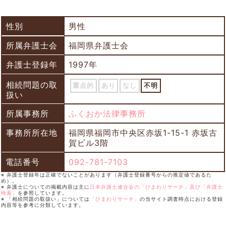
性別
男性
所属弁護士会
福岡県弁護士会
弁護士登録年
1997年
相続問題の取
重点的
あり
なし
不明
扱い
所属事務所
ふくおか法律事務所
事務所所在地
福岡県福岡市中央区赤坂1-15-1 赤坂古
賀ビル3階
電話番号
092-781-7103
※ 弁護士登録年は正確でないことがあります（弁護士登録番号からの推定値であるた
め）。
※ 弁護士についての掲載内容は主に
日本弁護士連合会の「ひまわりサーチ」及び「弁護士
検索」
を参照しています。
※ 「相続問題の取扱い」については
「ひまわりサーチ」
の当サイト調査時点における登録
内容等を参考に分類しています。