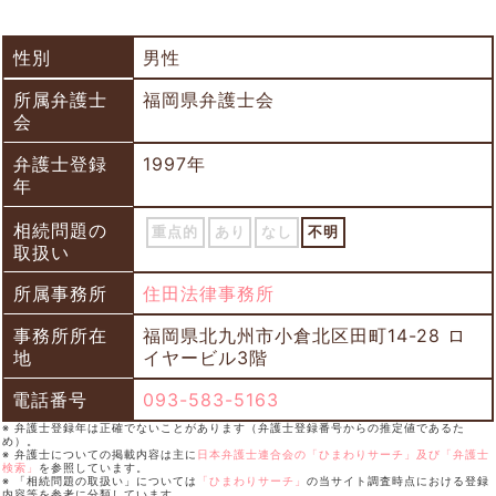
性別
男性
所属弁護士
福岡県弁護士会
会
弁護士登録
1997年
年
相続問題の
重点的
あり
なし
不明
取扱い
所属事務所
住田法律事務所
事務所所在
福岡県北九州市小倉北区田町14-28 ロ
地
イヤービル3階
電話番号
093-583-5163
※ 弁護士登録年は正確でないことがあります（弁護士登録番号からの推定値であるた
め）。
※ 弁護士についての掲載内容は主に
日本弁護士連合会の「ひまわりサーチ」及び「弁護士
検索」
を参照しています。
※ 「相続問題の取扱い」については
「ひまわりサーチ」
の当サイト調査時点における登録
内容等を参考に分類しています。