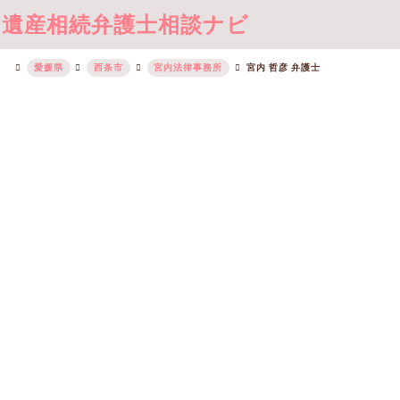
遺産相続弁護士相談ナビ
愛媛県
西条市
宮内法律事務所
宮内 哲彦 弁護士