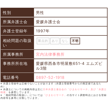
性別
男性
所属弁護士会
愛媛弁護士会
弁護士登録年
1997年
相続問題の取扱
重点的
あり
なし
不明
い
所属事務所
宮内法律事務所
事務所所在地
愛媛県西条市明屋敷651-4 エムズビ
ル3階
電話番号
0897-52-1918
※ 弁護士登録年は正確でないことがあります（弁護士登録番号からの推定値であるた
め）。
※ 弁護士についての掲載内容は主に
日本弁護士連合会の「ひまわりサーチ」及び「弁護士
検索」
を参照しています。
※ 「相続問題の取扱い」については
「ひまわりサーチ」
の当サイト調査時点における登録
内容等を参考に分類しています。