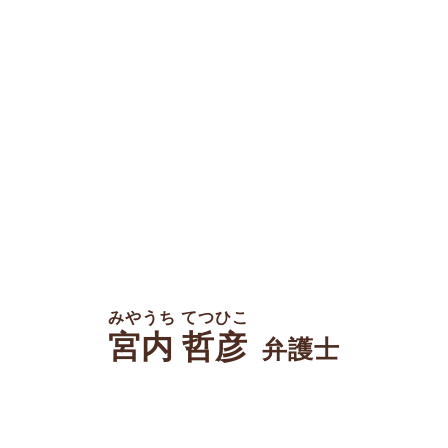
みやうち てつひこ
宮内 哲彦
弁護士