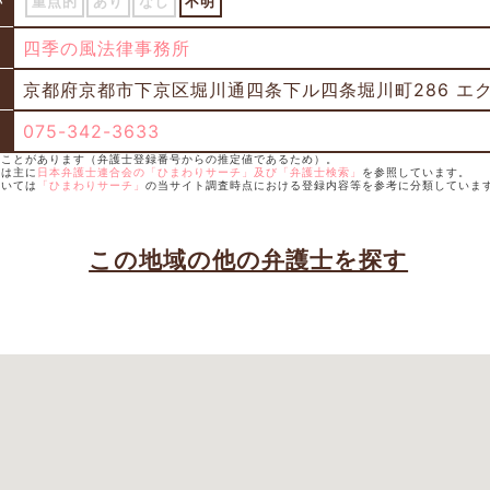
い
重点的
あり
なし
不明
四季の風法律事務所
京都府京都市下京区堀川通四条下ル四条堀川町286 エ
075-342-3633
いことがあります（弁護士登録番号からの推定値であるため）。
容は主に
日本弁護士連合会の「ひまわりサーチ」及び「弁護士検索」
を参照しています。
ついては
「ひまわりサーチ」
の当サイト調査時点における登録内容等を参考に分類していま
この地域の他の弁護士を探す