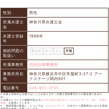
性別
男性
所属弁護士
神奈川県弁護士会
会
弁護士登録
1996年
年
相続問題の
重点的
あり
なし
不明
取扱い
所属事務所
武内法律事務所
事務所所在
神奈川県横浜市中区常盤町3-27-2 アー
地
クステージ関内901
電話番号
045-651-3735
※ 弁護士登録年は正確でないことがあります（弁護士登録番号からの推定値であるた
め）。
※ 弁護士についての掲載内容は主に
日本弁護士連合会の「ひまわりサーチ」及び「弁護士
検索」
を参照しています。
※ 「相続問題の取扱い」については
「ひまわりサーチ」
の当サイト調査時点における登録
内容等を参考に分類しています。