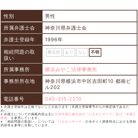
性別
男性
所属弁護士会
神奈川県弁護士会
弁護士登録年
1996年
相続問題の取
重点的
あり
なし
不明
扱い
所属事務所
横浜みやこ法律事務所
事務所所在地
神奈川県横浜市中区吉田町10 都南ビ
ル202
電話番号
045-315-2210
※ 弁護士登録年は正確でないことがあります（弁護士登録番号からの推定値であるた
め）。
※ 弁護士についての掲載内容は主に
日本弁護士連合会の「ひまわりサーチ」及び「弁護士
検索」
を参照しています。
※ 「相続問題の取扱い」については
「ひまわりサーチ」
の当サイト調査時点における登録
内容等を参考に分類しています。