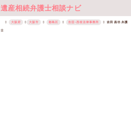
遺産相続弁護士相談ナビ
大阪府
大阪市
都島区
𠮷田・西枝法律事務所
吉田 昌功 弁護
士