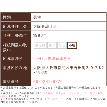
性別
男性
所属弁護士会
大阪弁護士会
弁護士登録年
1996年
相続問題の取
重点的
あり
なし
不明
扱い
所属事務所
𠮷田・西枝法律事務所
事務所所在地
大阪府大阪市都島区東野田町2-9-7 K2
ビル6階
電話番号
06-6242-6776
※ 弁護士登録年は正確でないことがあります（弁護士登録番号からの推定値であるた
め）。
※ 弁護士についての掲載内容は主に
日本弁護士連合会の「ひまわりサーチ」及び「弁護士
検索」
を参照しています。
※ 「相続問題の取扱い」については
「ひまわりサーチ」
の当サイト調査時点における登録
内容等を参考に分類しています。