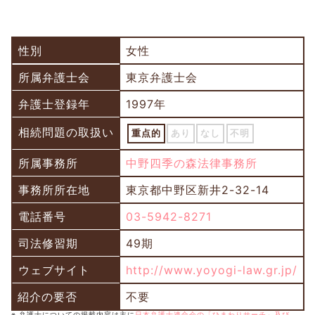
性別
女性
所属弁護士会
東京弁護士会
弁護士登録年
1997年
相続問題の取扱い
重点的
あり
なし
不明
所属事務所
中野四季の森法律事務所
事務所所在地
東京都中野区新井2-32-14
電話番号
03-5942-8271
司法修習期
49期
ウェブサイト
http://www.yoyogi-law.gr.jp/
紹介の要否
不要
※ 弁護士についての掲載内容は主に
日本弁護士連合会の「ひまわりサーチ」及び