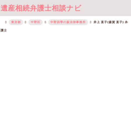
遺産相続弁護士相談ナビ
東京都
中野区
中野四季の森法律事務所
井上 直子(森賀 直子) 弁
護士