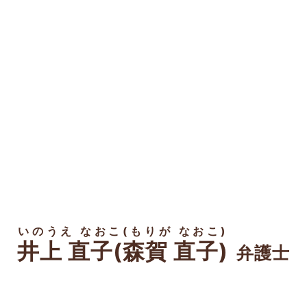
いのうえ なおこ(もりが なおこ)
井上 直子(森賀 直子)
弁護士