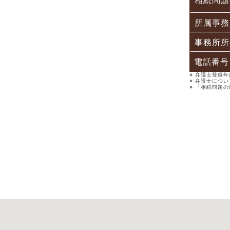
相続問題
所属事務
事務所所
電話番号
※ 弁護士登録
※ 弁護士につ
※ 「相続問題