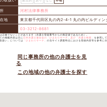
の取扱い
重点的
あり
なし
不明
所
河村法律事務所
在地
東京都千代田区丸の内2-4-1 丸の内ビルディング
03-3212-8681
年は正確でないことがあります（弁護士登録番号からの推定値であるため）。
いての掲載内容は主に
日本弁護士連合会の「ひまわりサーチ」及び「弁護士検索」
を参照し
の取扱い」については
「ひまわりサーチ」
の当サイト調査時点における登録内容等を参考に
同じ事務所の他の弁護士を見
る
この地域の他の弁護士を探す