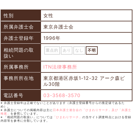
性別
女性
所属弁護士会
東京弁護士会
弁護士登録年
1996年
相続問題の取
重点的
あり
なし
不明
扱い
所属事務所
ITN法律事務所
事務所所在地
東京都港区赤坂1-12-32 アーク森ビ
ル30階
電話番号
03-3568-3570
※ 弁護士登録年は正確でないことがあります（弁護士登録番号からの推定値であるた
め）。
※ 弁護士についての掲載内容は主に
日本弁護士連合会の「ひまわりサーチ」及び「弁護士
検索」
を参照しています。
※ 「相続問題の取扱い」については
「ひまわりサーチ」
の当サイト調査時点における登録
内容等を参考に分類しています。