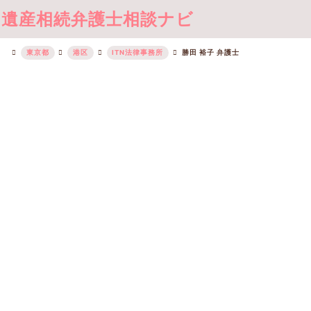
遺産相続弁護士相談ナビ
東京都
港区
ITN法律事務所
勝田 裕子 弁護士