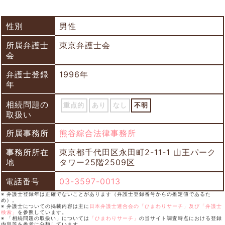
性別
男性
所属弁護士
東京弁護士会
会
弁護士登録
1996年
年
相続問題の
重点的
あり
なし
不明
取扱い
所属事務所
熊谷綜合法律事務所
事務所所在
東京都千代田区永田町2-11-1 山王パーク
地
タワー25階2509区
電話番号
03-3597-0013
※ 弁護士登録年は正確でないことがあります（弁護士登録番号からの推定値であるた
め）。
※ 弁護士についての掲載内容は主に
日本弁護士連合会の「ひまわりサーチ」及び「弁護士
検索」
を参照しています。
※ 「相続問題の取扱い」については
「ひまわりサーチ」
の当サイト調査時点における登録
内容等を参考に分類しています。