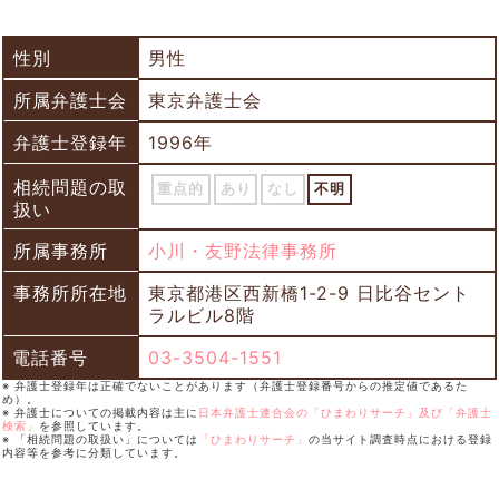
性別
男性
所属弁護士会
東京弁護士会
弁護士登録年
1996年
相続問題の取
重点的
あり
なし
不明
扱い
所属事務所
小川・友野法律事務所
事務所所在地
東京都港区西新橋1-2-9 日比谷セント
ラルビル8階
電話番号
03-3504-1551
※ 弁護士登録年は正確でないことがあります（弁護士登録番号からの推定値であるた
め）。
※ 弁護士についての掲載内容は主に
日本弁護士連合会の「ひまわりサーチ」及び「弁護士
検索」
を参照しています。
※ 「相続問題の取扱い」については
「ひまわりサーチ」
の当サイト調査時点における登録
内容等を参考に分類しています。