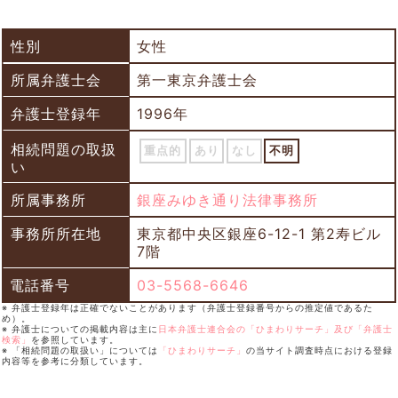
性別
女性
所属弁護士会
第一東京弁護士会
弁護士登録年
1996年
相続問題の取扱
重点的
あり
なし
不明
い
所属事務所
銀座みゆき通り法律事務所
事務所所在地
東京都中央区銀座6-12-1 第2寿ビル
7階
電話番号
03-5568-6646
※ 弁護士登録年は正確でないことがあります（弁護士登録番号からの推定値であるた
め）。
※ 弁護士についての掲載内容は主に
日本弁護士連合会の「ひまわりサーチ」及び「弁護士
検索」
を参照しています。
※ 「相続問題の取扱い」については
「ひまわりサーチ」
の当サイト調査時点における登録
内容等を参考に分類しています。