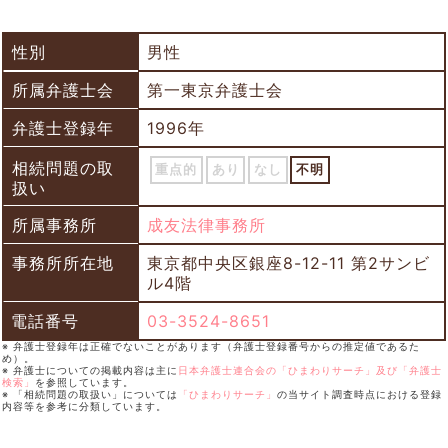
性別
男性
所属弁護士会
第一東京弁護士会
弁護士登録年
1996年
相続問題の取
重点的
あり
なし
不明
扱い
所属事務所
成友法律事務所
事務所所在地
東京都中央区銀座8-12-11 第2サンビ
ル4階
電話番号
03-3524-8651
※ 弁護士登録年は正確でないことがあります（弁護士登録番号からの推定値であるた
め）。
※ 弁護士についての掲載内容は主に
日本弁護士連合会の「ひまわりサーチ」及び「弁護士
検索」
を参照しています。
※ 「相続問題の取扱い」については
「ひまわりサーチ」
の当サイト調査時点における登録
内容等を参考に分類しています。