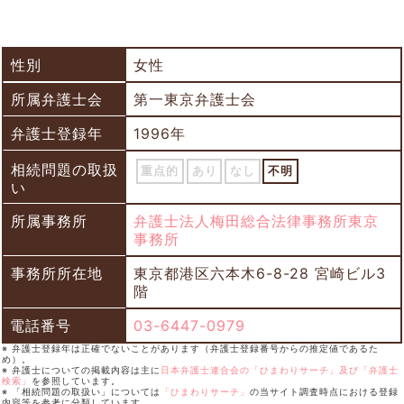
性別
女性
所属弁護士会
第一東京弁護士会
弁護士登録年
1996年
相続問題の取扱
重点的
あり
なし
不明
い
所属事務所
弁護士法人梅田総合法律事務所東京
事務所
事務所所在地
東京都港区六本木6-8-28 宮崎ビル3
階
電話番号
03-6447-0979
※ 弁護士登録年は正確でないことがあります（弁護士登録番号からの推定値であるた
め）。
※ 弁護士についての掲載内容は主に
日本弁護士連合会の「ひまわりサーチ」及び「弁護士
検索」
を参照しています。
※ 「相続問題の取扱い」については
「ひまわりサーチ」
の当サイト調査時点における登録
内容等を参考に分類しています。