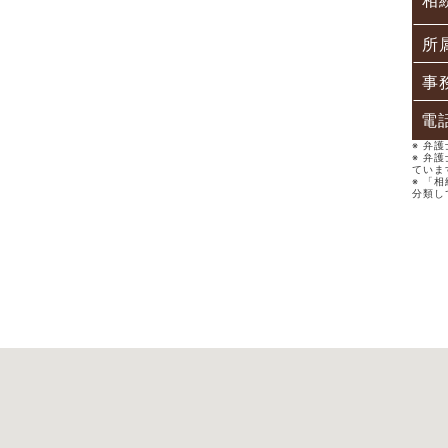
相
所
事
電
※ 弁
※ 弁
ていま
※ 「
分類し