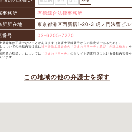
続問題の取扱い
重点的
あり
なし
不明
属事務所
有徳綜合法律事務所
務所所在地
東京都港区西新橋1-20-3 虎ノ門法曹ビル1
話番号
03-6205-7270
護士登録年は正確でないことがあります（弁護士登録番号からの推定値であるため）。
護士についての掲載内容は主に
日本弁護士連合会の「ひまわりサーチ」及び「弁護士検索」
を
す。
相続問題の取扱い」については
「ひまわりサーチ」
の当サイト調査時点における登録内容等を
ています。
この地域の他の弁護士を探す