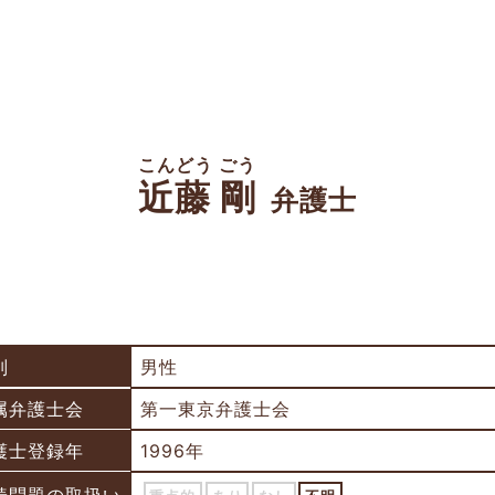
こんどう ごう
近藤 剛
弁護士
別
男性
属弁護士会
第一東京弁護士会
護士登録年
1996年