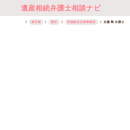
遺産相続弁護士相談ナビ
東京都
港区
有徳綜合法律事務所
近藤 剛 弁護士