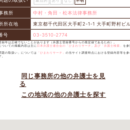
問題の取扱い
重点的
あり
なし
不明
事務所
中村・角田・松本法律事務所
所所在地
東京都千代田区大手町2-1-1 大手町野村ビル
番号
03-3510-2774
士登録年は正確でないことがあります（弁護士登録番号からの推定値であるため）。
士についての掲載内容は主に
日本弁護士連合会の「ひまわりサーチ」及び「弁護士検索」
を参
続問題の取扱い」については
「ひまわりサーチ」
の当サイト調査時点における登録内容等を参
す。
同じ事務所の他の弁護士を見
る
この地域の他の弁護士を探す