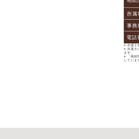
相続
所属
事務
電話
※ 弁護
※ 弁護
ます。
※ 「相
していま