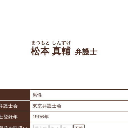
まつもと しんすけ
松本 真輔
弁護士
男性
弁護士会
東京弁護士会
士登録年
1996年