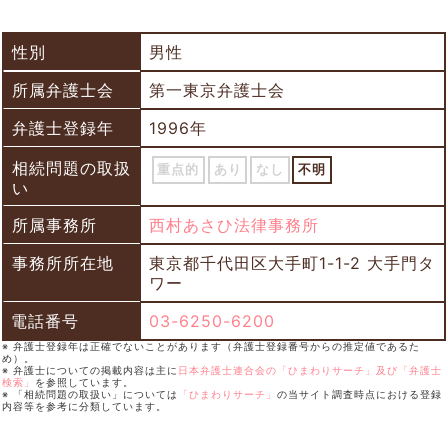
性別
男性
所属弁護士会
第一東京弁護士会
弁護士登録年
1996年
相続問題の取扱
重点的
あり
なし
不明
い
所属事務所
西村あさひ法律事務所
事務所所在地
東京都千代田区大手町1-1-2 大手門タ
ワー
電話番号
03-6250-6200
※ 弁護士登録年は正確でないことがあります（弁護士登録番号からの推定値であるた
め）。
※ 弁護士についての掲載内容は主に
日本弁護士連合会の「ひまわりサーチ」及び「弁護士
検索」
を参照しています。
※ 「相続問題の取扱い」については
「ひまわりサーチ」
の当サイト調査時点における登録
内容等を参考に分類しています。