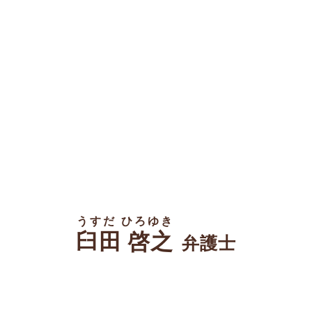
うすだ ひろゆき
臼田 啓之
弁護士