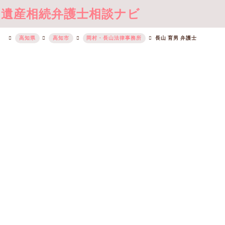
遺産相続弁護士相談ナビ
高知県
高知市
岡村・長山法律事務所
長山 育男 弁護士