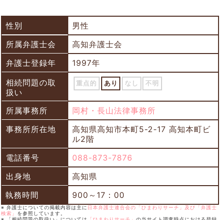
性別
男性
所属弁護士会
高知弁護士会
弁護士登録年
1997年
相続問題の取
重点的
あり
なし
不明
扱い
所属事務所
岡村・長山法律事務所
事務所所在地
高知県高知市本町5-2-17 高知本町ビ
ル2階
電話番号
088-873-7876
出身地
高知県
執務時間
900～17：00
※ 弁護士についての掲載内容は主に
日本弁護士連合会の「ひまわりサーチ」及び「弁護士
検索」
を参照しています。
※ 「相続問題の取扱い」については
「ひまわりサーチ」
の当サイト調査時点における登録