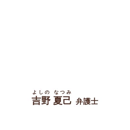
よしの なつみ
吉野 夏己
弁護士