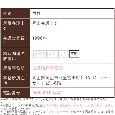
性別
男性
所属弁護士
岡山弁護士会
会
弁護士登録
1996年
年
相続問題の
重点的
あり
なし
不明
取扱い
所属事務所
吉野法律事務所
事務所所在
岡山県岡山市北区富田町2-13-12 コート
地
サイドビル6階
電話番号
086-201-3441
※ 弁護士登録年は正確でないことがあります（弁護士登録番号からの推定値であるた
め）。
※ 弁護士についての掲載内容は主に
日本弁護士連合会の「ひまわりサーチ」及び「弁護士
検索」
を参照しています。
※ 「相続問題の取扱い」については
「ひまわりサーチ」
の当サイト調査時点における登録
内容等を参考に分類しています。