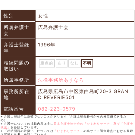
性別
女性
所属弁護士
広島弁護士会
会
弁護士登録
1996年
年
相続問題の
重点的
あり
なし
不明
取扱い
所属事務所
法律事務所あすなろ
事務所所在
広島県広島市中区東白島町20-3 GRAN
地
D REVERIE501
電話番号
082-223-0579
※ 弁護士登録年は正確でないことがあります（弁護士登録番号からの推定値であるた
め）。
※ 弁護士についての掲載内容は主に
日本弁護士連合会の「ひまわりサーチ」及び「弁護士
検索」
を参照しています。
※ 「相続問題の取扱い」については
「ひまわりサーチ」
の当サイト調査時点における登録
内容等を参考に分類しています。