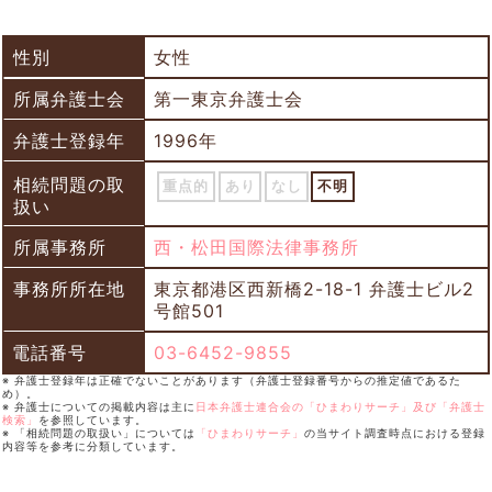
性別
女性
所属弁護士会
第一東京弁護士会
弁護士登録年
1996年
相続問題の取
重点的
あり
なし
不明
扱い
所属事務所
西・松田国際法律事務所
事務所所在地
東京都港区西新橋2-18-1 弁護士ビル2
号館501
電話番号
03-6452-9855
※ 弁護士登録年は正確でないことがあります（弁護士登録番号からの推定値であるた
め）。
※ 弁護士についての掲載内容は主に
日本弁護士連合会の「ひまわりサーチ」及び「弁護士
検索」
を参照しています。
※ 「相続問題の取扱い」については
「ひまわりサーチ」
の当サイト調査時点における登録
内容等を参考に分類しています。