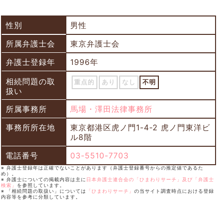
性別
男性
所属弁護士会
東京弁護士会
弁護士登録年
1996年
相続問題の取
重点的
あり
なし
不明
扱い
所属事務所
馬場・澤田法律事務所
事務所所在地
東京都港区虎ノ門1-4-2 虎ノ門東洋ビ
ル8階
電話番号
03-5510-7703
※ 弁護士登録年は正確でないことがあります（弁護士登録番号からの推定値であるた
め）。
※ 弁護士についての掲載内容は主に
日本弁護士連合会の「ひまわりサーチ」及び「弁護士
検索」
を参照しています。
※ 「相続問題の取扱い」については
「ひまわりサーチ」
の当サイト調査時点における登録
内容等を参考に分類しています。