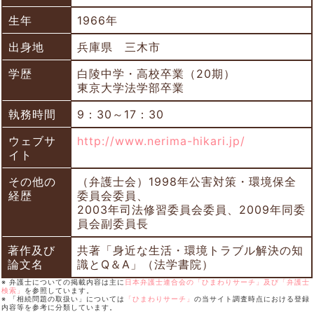
生年
1966年
出身地
兵庫県 三木市
学歴
白陵中学・高校卒業（20期）
東京大学法学部卒業
執務時間
9：30～17：30
ウェブサ
http://www.nerima-hikari.jp/
イト
その他の
（弁護士会）1998年公害対策・環境保全
経歴
委員会委員、
2003年司法修習委員会委員、2009年同委
員会副委員長
著作及び
共著「身近な生活・環境トラブル解決の知
論文名
識とQ＆A」（法学書院）
※ 弁護士についての掲載内容は主に
日本弁護士連合会の「ひまわりサーチ」及び「弁護士
検索」
を参照しています。
※ 「相続問題の取扱い」については
「ひまわりサーチ」
の当サイト調査時点における登録
内容等を参考に分類しています。