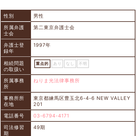
性別
男性
所属弁護
第二東京弁護士会
士会
弁護士登
1997年
録年
相続問題
重点的
あり
なし
不明
の取扱い
所属事務
ねりま光法律事務所
所
事務所所
東京都練馬区豊玉北6-4-6 NEW VALLEY
在地
201
電話番号
03-6794-4171
司法修習
49期
期