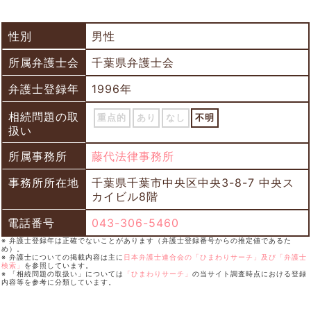
性別
男性
所属弁護士会
千葉県弁護士会
弁護士登録年
1996年
相続問題の取
重点的
あり
なし
不明
扱い
所属事務所
藤代法律事務所
事務所所在地
千葉県千葉市中央区中央3-8-7 中央ス
カイビル8階
電話番号
043-306-5460
※ 弁護士登録年は正確でないことがあります（弁護士登録番号からの推定値であるた
め）。
※ 弁護士についての掲載内容は主に
日本弁護士連合会の「ひまわりサーチ」及び「弁護士
検索」
を参照しています。
※ 「相続問題の取扱い」については
「ひまわりサーチ」
の当サイト調査時点における登録
内容等を参考に分類しています。