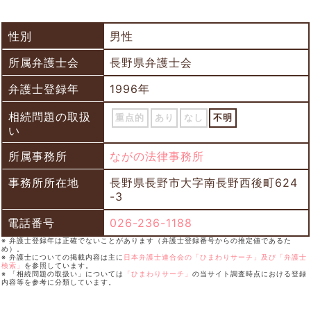
性別
男性
所属弁護士会
長野県弁護士会
弁護士登録年
1996年
相続問題の取扱
重点的
あり
なし
不明
い
所属事務所
ながの法律事務所
事務所所在地
長野県長野市大字南長野西後町624
-3
電話番号
026-236-1188
※ 弁護士登録年は正確でないことがあります（弁護士登録番号からの推定値であるた
め）。
※ 弁護士についての掲載内容は主に
日本弁護士連合会の「ひまわりサーチ」及び「弁護士
検索」
を参照しています。
※ 「相続問題の取扱い」については
「ひまわりサーチ」
の当サイト調査時点における登録
内容等を参考に分類しています。