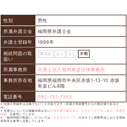
性別
男性
所属弁護士会
福岡県弁護士会
弁護士登録年
1996年
相続問題の取
重点的
あり
なし
不明
扱い
所属事務所
弁護士法人堀内恭彦法律事務所
事務所所在地
福岡県福岡市中央区赤坂1-13-10 赤坂
有楽ビル8階
電話番号
092-751-7355
※ 弁護士登録年は正確でないことがあります（弁護士登録番号からの推定値であるた
め）。
※ 弁護士についての掲載内容は主に
日本弁護士連合会の「ひまわりサーチ」及び「弁護士
検索」
を参照しています。
※ 「相続問題の取扱い」については
「ひまわりサーチ」
の当サイト調査時点における登録
内容等を参考に分類しています。