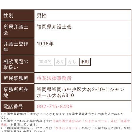
性別
男性
所属弁護士
福岡県弁護士会
会
弁護士登録
1996年
年
相続問題の
重点的
あり
なし
不明
取扱い
所属事務所
桜花法律事務所
事務所所在
福岡県福岡市中央区大名2-10-1 シャン
地
ボール大名A810
電話番号
092-715-8408
※ 弁護士登録年は正確でないことがあります（弁護士登録番号からの推定値であるた
め）。
※ 弁護士についての掲載内容は主に
日本弁護士連合会の「ひまわりサーチ」及び「弁護士
検索」
を参照しています。
※ 「相続問題の取扱い」については
「ひまわりサーチ」
の当サイト調査時点における登録
内容等を参考に分類しています。