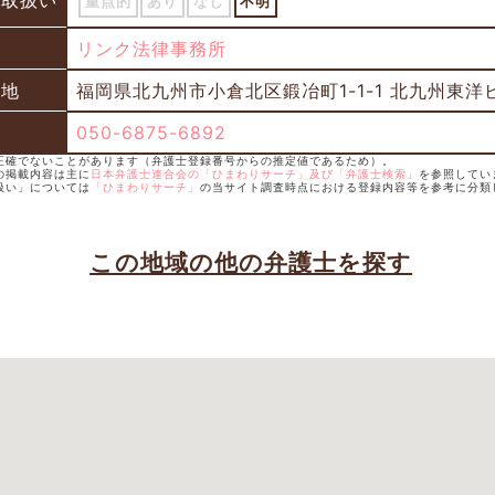
の取扱い
重点的
あり
なし
不明
所
リンク法律事務所
在地
福岡県北九州市小倉北区鍛冶町1-1-1 北九州東洋ビ
050-6875-6892
は正確でないことがあります（弁護士登録番号からの推定値であるため）。
の掲載内容は主に
日本弁護士連合会の「ひまわりサーチ」及び「弁護士検索」
を参照してい
扱い」については
「ひまわりサーチ」
の当サイト調査時点における登録内容等を参考に分類
この地域の他の弁護士を探す