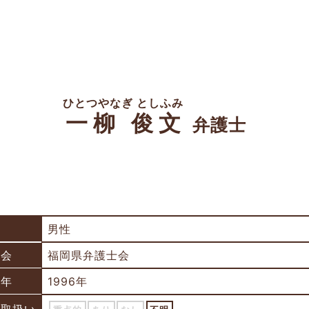
ひとつやなぎ としふみ
一柳 俊文
弁護士
男性
士会
福岡県弁護士会
録年
1996年