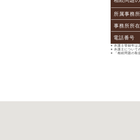
相続問題
所属事務
事務所所
電話番号
※ 弁護士登録年
※ 弁護士について
※ 「相続問題の取