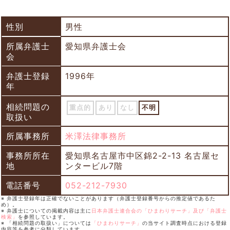
性別
男性
所属弁護士
愛知県弁護士会
会
弁護士登録
1996年
年
相続問題の
重点的
あり
なし
不明
取扱い
所属事務所
米澤法律事務所
事務所所在
愛知県名古屋市中区錦2-2-13 名古屋セ
地
ンタービル7階
電話番号
052-212-7930
※ 弁護士登録年は正確でないことがあります（弁護士登録番号からの推定値であるた
め）。
※ 弁護士についての掲載内容は主に
日本弁護士連合会の「ひまわりサーチ」及び「弁護士
検索」
を参照しています。
※ 「相続問題の取扱い」については
「ひまわりサーチ」
の当サイト調査時点における登録
内容等を参考に分類しています。