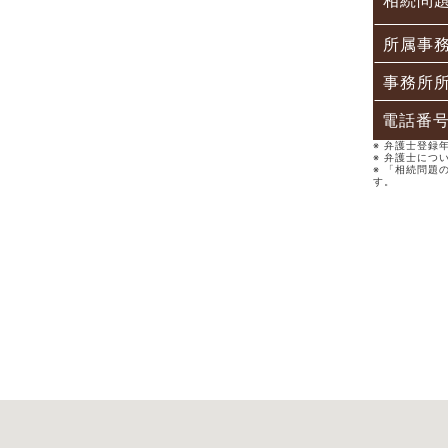
相続問
所属事
事務所
電話番
※ 弁護士登
※ 弁護士につ
※ 「相続問題
す。