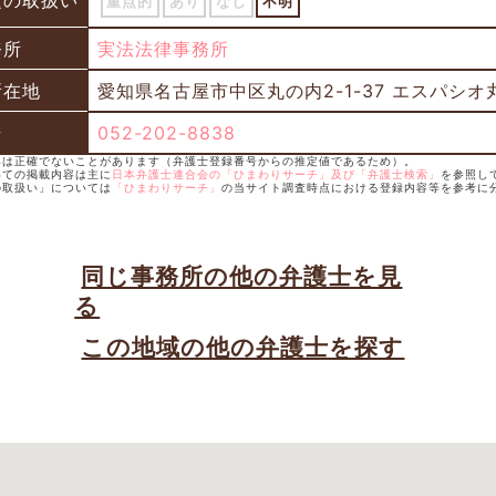
題の取扱い
重点的
あり
なし
不明
務所
実法法律事務所
所在地
愛知県名古屋市中区丸の内2-1-37 エスパシオ
号
052-202-8838
録年は正確でないことがあります（弁護士登録番号からの推定値であるため）。
いての掲載内容は主に
日本弁護士連合会の「ひまわりサーチ」及び「弁護士検索」
を参照し
の取扱い」については
「ひまわりサーチ」
の当サイト調査時点における登録内容等を参考に
同じ事務所の他の弁護士を見
る
この地域の他の弁護士を探す