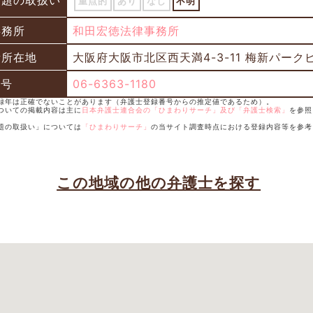
問題の取扱い
重点的
あり
なし
不明
事務所
和田宏徳法律事務所
所所在地
大阪府大阪市北区西天満4-3-11 梅新パーク
番号
06-6363-1180
登録年は正確でないことがあります（弁護士登録番号からの推定値であるため）。
についての掲載内容は主に
日本弁護士連合会の「ひまわりサーチ」及び「弁護士検索」
を参照
問題の取扱い」については
「ひまわりサーチ」
の当サイト調査時点における登録内容等を参考
この地域の他の弁護士を探す