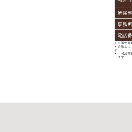
相続
所属
事務
電話
※ 弁護士
※ 弁護士
す。
※ 「相続
います。