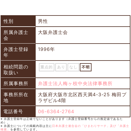
性別
男性
所属弁護士
大阪弁護士会
会
弁護士登録
1996年
年
相続問題の
重点的
あり
なし
不明
取扱い
所属事務所
弁護士法人梅ヶ枝中央法律事務所
事務所所在
大阪府大阪市北区西天満4-3-25 梅田プ
地
ラザビル4階
電話番号
06-6364-2764
※ 弁護士登録年は正確でないことがあります（弁護士登録番号からの推定値であるた
め）。
※ 弁護士についての掲載内容は主に
日本弁護士連合会の「ひまわりサーチ」及び「弁護士
検索」
を参照しています。