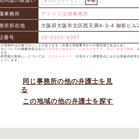
続問題の取扱い
重点的
あり
なし
不明
属事務所
アイリス法律事務所
務所所在地
大阪府大阪市北区西天満4-3-4 御影ビル
話番号
06-6365-6367
弁護士登録年は正確でないことがあります（弁護士登録番号からの推定値であるため）。
護士についての掲載内容は主に
日本弁護士連合会の「ひまわりサーチ」及び「弁護士検索」
います。
相続問題の取扱い」については
「ひまわりサーチ」
の当サイト調査時点における登録内容等
類しています。
同じ事務所の他の弁護士を見
る
この地域の他の弁護士を探す