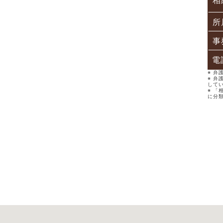
相
所
事
電
※ 
※ 弁
して
※ 「
に分