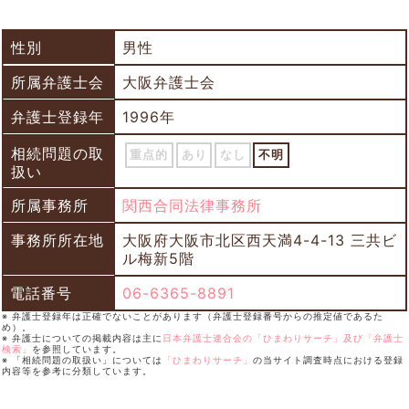
性別
男性
所属弁護士会
大阪弁護士会
弁護士登録年
1996年
相続問題の取
重点的
あり
なし
不明
扱い
所属事務所
関西合同法律事務所
事務所所在地
大阪府大阪市北区西天満4-4-13 三共ビ
ル梅新5階
電話番号
06-6365-8891
※ 弁護士登録年は正確でないことがあります（弁護士登録番号からの推定値であるた
め）。
※ 弁護士についての掲載内容は主に
日本弁護士連合会の「ひまわりサーチ」及び「弁護士
検索」
を参照しています。
※ 「相続問題の取扱い」については
「ひまわりサーチ」
の当サイト調査時点における登録
内容等を参考に分類しています。