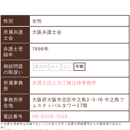
性別
女性
所属弁護
大阪弁護士会
士会
弁護士登
1996年
録年
相続問題
重点的
あり
なし
不明
の取扱い
所属事務
弁護士法人大江橋法律事務所
所
事務所所
大阪府大阪市北区中之島2-3-18 中之島フ
在地
ェスティバルタワー27階
電話番号
06-6208-1509
※ 弁護士登録年は正確でないことがあります（弁護士登録番号からの推定値であるた
め）。