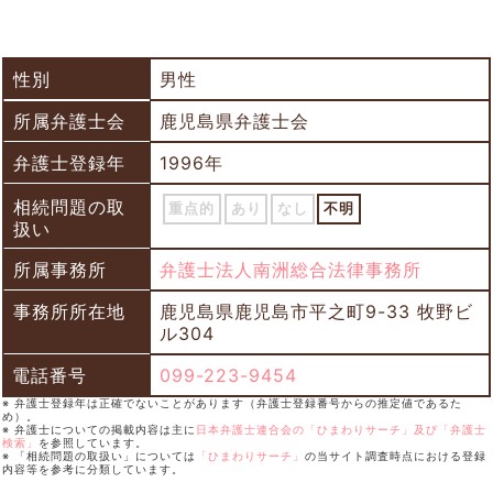
性別
男性
所属弁護士会
鹿児島県弁護士会
弁護士登録年
1996年
相続問題の取
重点的
あり
なし
不明
扱い
所属事務所
弁護士法人南洲総合法律事務所
事務所所在地
鹿児島県鹿児島市平之町9-33 牧野ビ
ル304
電話番号
099-223-9454
※ 弁護士登録年は正確でないことがあります（弁護士登録番号からの推定値であるた
め）。
※ 弁護士についての掲載内容は主に
日本弁護士連合会の「ひまわりサーチ」及び「弁護士
検索」
を参照しています。
※ 「相続問題の取扱い」については
「ひまわりサーチ」
の当サイト調査時点における登録
内容等を参考に分類しています。