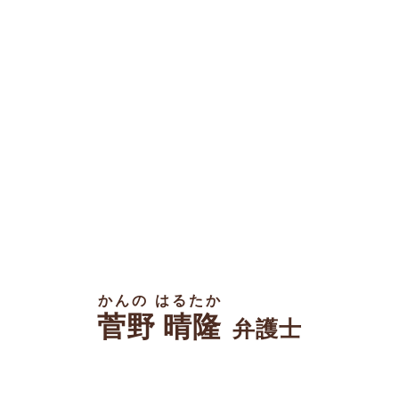
かんの はるたか
菅野 晴隆
弁護士