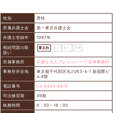
性別
男性
所属弁護士会
第一東京弁護士会
弁護士登録年
1997年
相続問題の取
重点的
あり
なし
不明
扱い
所属事務所
弁護士法人ブレインハート法律事務所
事務所所在地
東京都千代田区丸の内3-4-1 新国際ビ
ル4階
電話番号
03-6434-9874
司法修習期
49期
執務時間
9：00～18：00