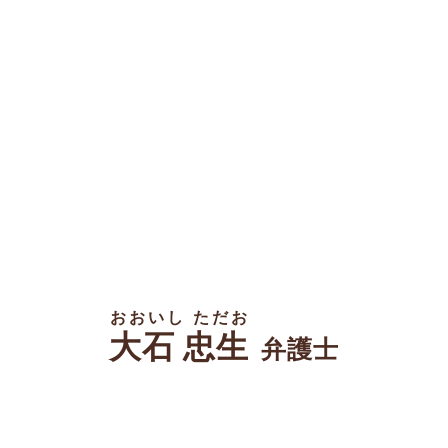
おおいし ただお
大石 忠生
弁護士