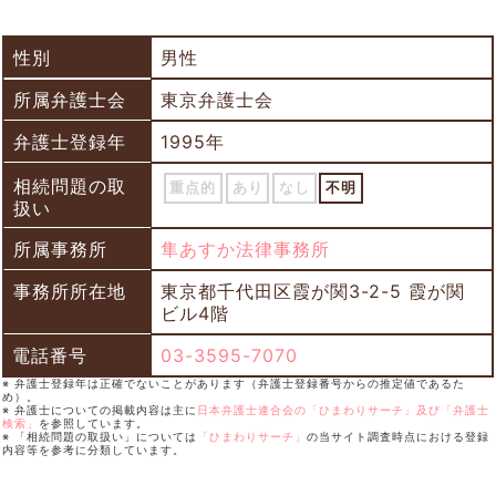
性別
男性
所属弁護士会
東京弁護士会
弁護士登録年
1995年
相続問題の取
重点的
あり
なし
不明
扱い
所属事務所
隼あすか法律事務所
事務所所在地
東京都千代田区霞が関3-2-5 霞が関
ビル4階
電話番号
03-3595-7070
※ 弁護士登録年は正確でないことがあります（弁護士登録番号からの推定値であるた
め）。
※ 弁護士についての掲載内容は主に
日本弁護士連合会の「ひまわりサーチ」及び「弁護士
検索」
を参照しています。
※ 「相続問題の取扱い」については
「ひまわりサーチ」
の当サイト調査時点における登録
内容等を参考に分類しています。