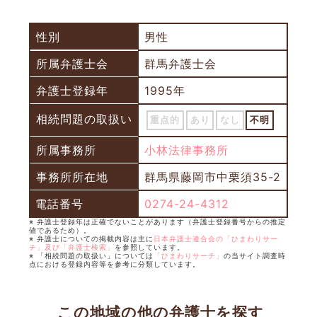
性別
男性
所属弁護士会
群馬弁護士会
弁護士登録年
1995年
相続問題の取扱い
重点的
あり
なし
不明
所属事務所
小林法律事務所
事務所所在地
群馬県藤岡市中栗須35-2
電話番号
0274-24-4312
※ 弁護士登録年は正確でないことがあります（弁護士登録番号からの推定
値であるため）。
※ 弁護士についての掲載内容は主に
日本弁護士連合会の「ひまわりサー
チ」及び「弁護士検索」
を参照しています。
※ 「相続問題の取扱い」については
「ひまわりサーチ」
の当サイト調査時
点における登録内容等を参考に分類しています。
この地域の他の弁護士を探す