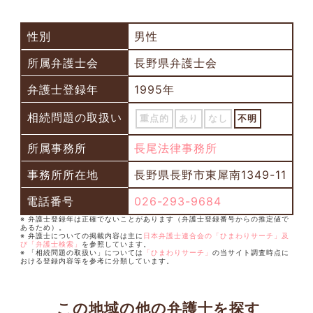
性別
男性
所属弁護士会
長野県弁護士会
弁護士登録年
1995年
相続問題の取扱い
重点的
あり
なし
不明
所属事務所
長尾法律事務所
事務所所在地
長野県長野市東犀南1349-11
電話番号
026-293-9684
※ 弁護士登録年は正確でないことがあります（弁護士登録番号からの推定値で
あるため）。
※ 弁護士についての掲載内容は主に
日本弁護士連合会の「ひまわりサーチ」及
び「弁護士検索」
を参照しています。
※ 「相続問題の取扱い」については
「ひまわりサーチ」
の当サイト調査時点に
おける登録内容等を参考に分類しています。
この地域の他の弁護士を探す