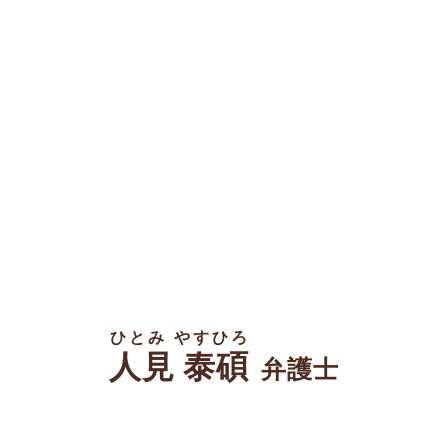
ひとみ やすひろ
人見 泰碩
弁護士